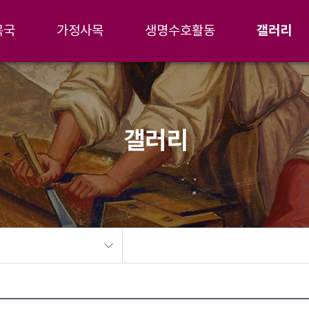
갤러리
목국
가정사목
생명수호활동
갤러리