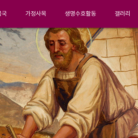
목국
가정사목
생명수호활동
갤러리