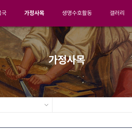
가정사목
목국
생명수호활동
갤러리
가정사목