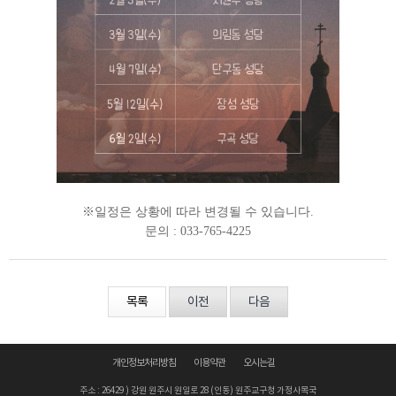
※일정은 상황에 따라 변경될 수 있습니다.
문의 : 033-765-4225
목록
이전
다음
개인정보처리방침
이용약관
오시는길
주소 : 26429 ) 강원 원주시 원일로 28 (인동) 원주교구청 가정사목국