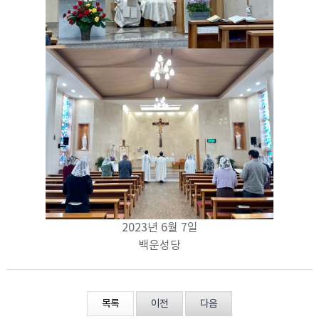
2023년 6월 7일
백운성당
목록
이전
다음