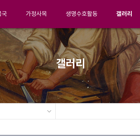
갤러리
목국
가정사목
생명수호활동
갤러리